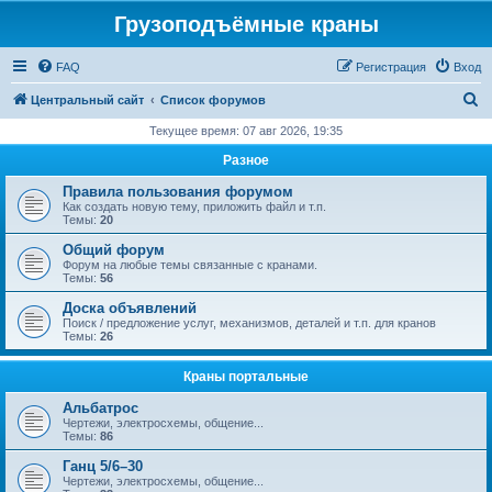
Грузоподъёмные краны
FAQ
Регистрация
Вход
П
Центральный сайт
Список форумов
о
Текущее время: 07 авг 2026, 19:35
и
Разное
с
Правила пользования форумом
к
Как создать новую тему, приложить файл и т.п.
Темы:
20
Общий форум
Форум на любые темы связанные с кранами.
Темы:
56
Доска объявлений
Поиск / предложение услуг, механизмов, деталей и т.п. для кранов
Темы:
26
Краны портальные
Альбатрос
Чертежи, электросхемы, общение...
Темы:
86
Ганц 5/6–30
Чертежи, электросхемы, общение...