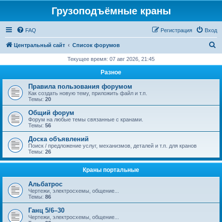
Грузоподъёмные краны
FAQ
Регистрация
Вход
П
Центральный сайт
Список форумов
о
Текущее время: 07 авг 2026, 21:45
и
Разное
с
Правила пользования форумом
к
Как создать новую тему, приложить файл и т.п.
Темы:
20
Общий форум
Форум на любые темы связанные с кранами.
Темы:
56
Доска объявлений
Поиск / предложение услуг, механизмов, деталей и т.п. для кранов
Темы:
26
Краны портальные
Альбатрос
Чертежи, электросхемы, общение...
Темы:
86
Ганц 5/6–30
Чертежи, электросхемы, общение...