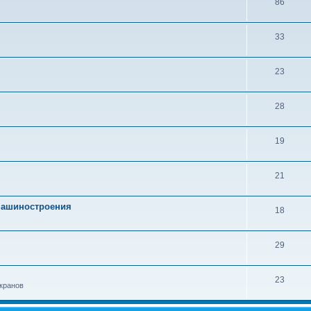
86
33
23
28
19
21
 машиностроения
18
29
23
кранов