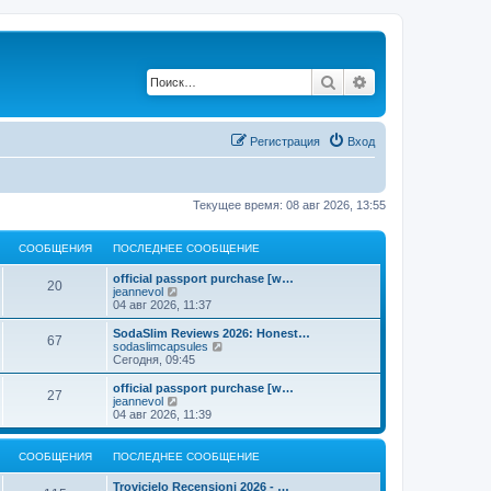
Поиск
Расширенный по
Регистрация
Вход
Текущее время: 08 авг 2026, 13:55
СООБЩЕНИЯ
ПОСЛЕДНЕЕ СООБЩЕНИЕ
official passport purchase [w…
20
П
jeannevol
е
04 авг 2026, 11:37
р
е
SodaSlim Reviews 2026: Honest…
67
й
П
sodaslimcapsules
т
е
Сегодня, 09:45
и
р
к
е
official passport purchase [w…
27
п
й
П
jeannevol
о
т
е
04 авг 2026, 11:39
с
и
р
л
к
е
е
п
й
СООБЩЕНИЯ
ПОСЛЕДНЕЕ СООБЩЕНИЕ
д
о
т
н
с
и
Trovicielo Recensioni 2026 - …
е
л