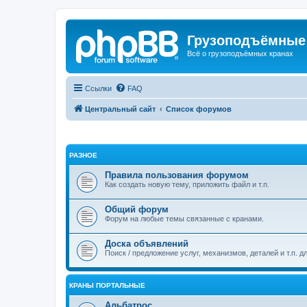
Грузоподъёмные
Всё о грузоподъёмных кранах
Ссылки
FAQ
Центральный сайт
Список форумов
РАЗНОЕ
Правила пользования форумом
Как создать новую тему, приложить файл и т.п.
Общий форум
Форум на любые темы связанные с кранами.
Доска объявлений
Поиск / предложение услуг, механизмов, деталей и т.п. д
КРАНЫ ПОРТАЛЬНЫЕ
Альбатрос