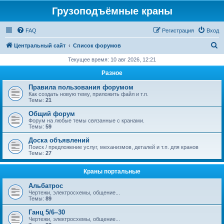
Грузоподъёмные краны
FAQ
Регистрация
Вход
П
Центральный сайт
Список форумов
о
Текущее время: 10 авг 2026, 12:21
и
Разное
с
Правила пользования форумом
к
Как создать новую тему, приложить файл и т.п.
Темы:
21
Общий форум
Форум на любые темы связанные с кранами.
Темы:
59
Доска объявлений
Поиск / предложение услуг, механизмов, деталей и т.п. для кранов
Темы:
27
Краны портальные
Альбатрос
Чертежи, электросхемы, общение...
Темы:
89
Ганц 5/6–30
Чертежи, электросхемы, общение...