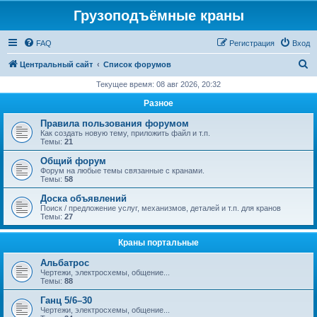
Грузоподъёмные краны
FAQ
Регистрация
Вход
П
Центральный сайт
Список форумов
о
Текущее время: 08 авг 2026, 20:32
и
Разное
с
Правила пользования форумом
к
Как создать новую тему, приложить файл и т.п.
Темы:
21
Общий форум
Форум на любые темы связанные с кранами.
Темы:
58
Доска объявлений
Поиск / предложение услуг, механизмов, деталей и т.п. для кранов
Темы:
27
Краны портальные
Альбатрос
Чертежи, электросхемы, общение...
Темы:
88
Ганц 5/6–30
Чертежи, электросхемы, общение...