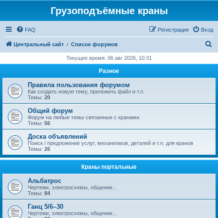
Грузоподъёмные краны
FAQ
Регистрация
Вход
П
Центральный сайт
Список форумов
о
Текущее время: 06 авг 2026, 10:31
и
Разное
с
Правила пользования форумом
к
Как создать новую тему, приложить файл и т.п.
Темы:
20
Общий форум
Форум на любые темы связанные с кранами.
Темы:
56
Доска объявлений
Поиск / предложение услуг, механизмов, деталей и т.п. для кранов
Темы:
26
Краны портальные
Альбатрос
Чертежи, электросхемы, общение...
Темы:
84
Ганц 5/6–30
Чертежи, электросхемы, общение...