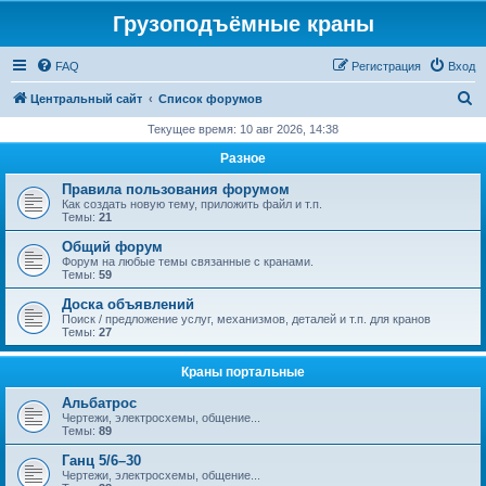
Грузоподъёмные краны
FAQ
Регистрация
Вход
П
Центральный сайт
Список форумов
о
Текущее время: 10 авг 2026, 14:38
и
Разное
с
Правила пользования форумом
к
Как создать новую тему, приложить файл и т.п.
Темы:
21
Общий форум
Форум на любые темы связанные с кранами.
Темы:
59
Доска объявлений
Поиск / предложение услуг, механизмов, деталей и т.п. для кранов
Темы:
27
Краны портальные
Альбатрос
Чертежи, электросхемы, общение...
Темы:
89
Ганц 5/6–30
Чертежи, электросхемы, общение...