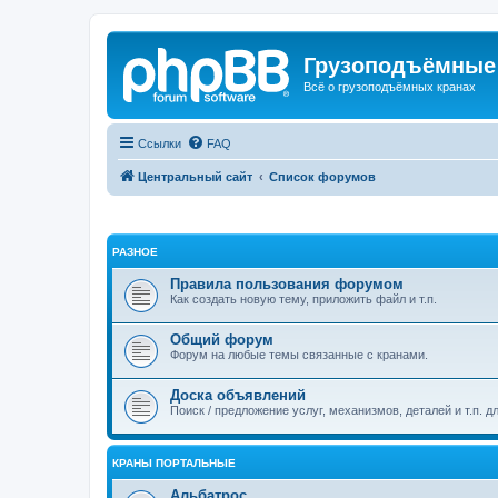
Грузоподъёмные
Всё о грузоподъёмных кранах
Ссылки
FAQ
Центральный сайт
Список форумов
РАЗНОЕ
Правила пользования форумом
Как создать новую тему, приложить файл и т.п.
Общий форум
Форум на любые темы связанные с кранами.
Доска объявлений
Поиск / предложение услуг, механизмов, деталей и т.п. д
КРАНЫ ПОРТАЛЬНЫЕ
Альбатрос