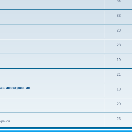
84
33
23
28
19
21
 машиностроения
18
29
23
кранов