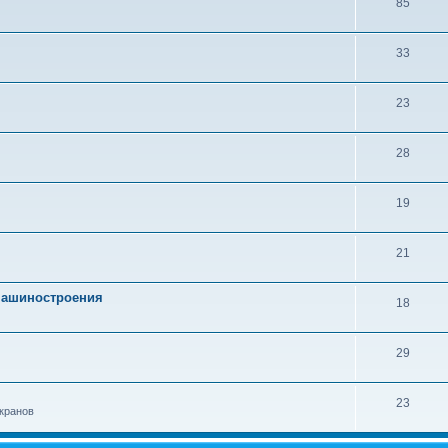
85
33
23
28
19
21
 машиностроения
18
29
23
кранов