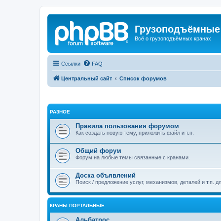
Грузоподъёмные
Всё о грузоподъёмных кранах
Ссылки
FAQ
Центральный сайт
Список форумов
РАЗНОЕ
Правила пользования форумом
Как создать новую тему, приложить файл и т.п.
Общий форум
Форум на любые темы связанные с кранами.
Доска объявлений
Поиск / предложение услуг, механизмов, деталей и т.п. д
КРАНЫ ПОРТАЛЬНЫЕ
Альбатрос