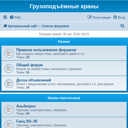
Грузоподъёмные краны
FAQ
Регистрация
Вход
П
Центральный сайт
Список форумов
о
Текущее время: 06 авг 2026, 06:01
и
Разное
с
Правила пользования форумом
к
Как создать новую тему, приложить файл и т.п.
Темы:
20
Общий форум
Форум на любые темы связанные с кранами.
Темы:
55
Доска объявлений
Поиск / предложение услуг, механизмов, деталей и т.п. для кранов
Темы:
26
Краны портальные
Альбатрос
Чертежи, электросхемы, общение...
Темы:
84
Ганц 5/6–30
Чертежи, электросхемы, общение...