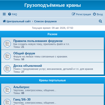
Грузоподъёмные краны
FAQ
Регистрация
Вход
П
Центральный сайт
Список форумов
о
Текущее время: 09 авг 2026, 07:50
и
Разное
с
Правила пользования форумом
к
Как создать новую тему, приложить файл и т.п.
Темы:
21
Общий форум
Форум на любые темы связанные с кранами.
Темы:
58
Доска объявлений
Поиск / предложение услуг, механизмов, деталей и т.п. для кранов
Темы:
27
Краны портальные
Альбатрос
Чертежи, электросхемы, общение...
Темы:
88
Ганц 5/6–30
Чертежи, электросхемы, общение...