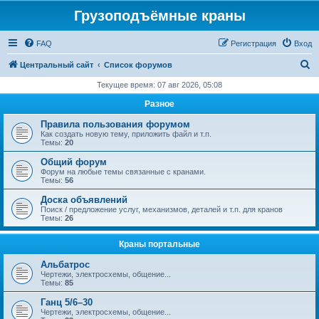
Грузоподъёмные краны
FAQ
Регистрация
Вход
П
Центральный сайт
Список форумов
о
Текущее время: 07 авг 2026, 05:08
и
Разное
с
Правила пользования форумом
к
Как создать новую тему, приложить файл и т.п.
Темы:
20
Общий форум
Форум на любые темы связанные с кранами.
Темы:
56
Доска объявлений
Поиск / предложение услуг, механизмов, деталей и т.п. для кранов
Темы:
26
Краны портальные
Альбатрос
Чертежи, электросхемы, общение...
Темы:
85
Ганц 5/6–30
Чертежи, электросхемы, общение...