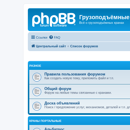
Грузоподъёмные
Всё о грузоподъёмных кранах
Ссылки
FAQ
Центральный сайт
Список форумов
РАЗНОЕ
Правила пользования форумом
Как создать новую тему, приложить файл и т.п.
Общий форум
Форум на любые темы связанные с кранами.
Доска объявлений
Поиск / предложение услуг, механизмов, деталей и т.п. д
КРАНЫ ПОРТАЛЬНЫЕ
Альбатрос