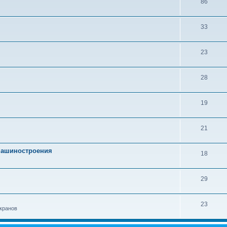
86
33
23
28
19
21
 машиностроения
18
29
23
кранов