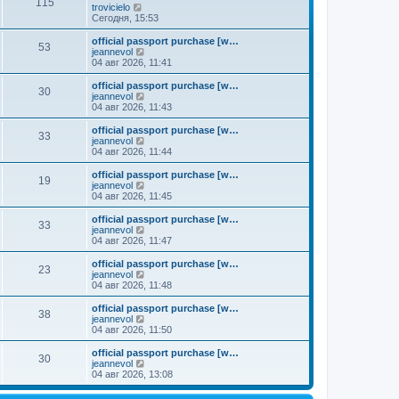
к
115
П
trovicielo
м
е
п
е
Сегодня, 15:53
у
д
о
р
с
н
с
е
о
official passport purchase [w…
е
л
53
й
о
П
jeannevol
м
е
т
б
е
04 авг 2026, 11:41
у
д
и
щ
р
с
н
к
е
е
о
official passport purchase [w…
е
30
п
н
й
П
о
jeannevol
м
о
и
т
е
б
04 авг 2026, 11:43
у
с
ю
и
р
щ
с
л
к
е
е
о
official passport purchase [w…
е
33
п
й
н
о
П
jeannevol
д
о
т
и
б
е
04 авг 2026, 11:44
н
с
и
ю
щ
р
е
л
к
е
е
official passport purchase [w…
м
е
19
п
н
й
П
jeannevol
у
д
о
и
т
е
04 авг 2026, 11:45
с
н
с
ю
и
р
о
е
л
к
е
official passport purchase [w…
о
м
е
33
п
й
П
jeannevol
б
у
д
о
т
е
04 авг 2026, 11:47
щ
с
н
с
и
р
е
о
е
л
к
е
н
official passport purchase [w…
о
м
е
23
п
й
и
П
jeannevol
б
у
д
о
т
ю
е
04 авг 2026, 11:48
щ
с
н
с
и
р
е
о
е
л
к
е
н
official passport purchase [w…
о
м
е
38
п
й
и
П
jeannevol
б
у
д
о
т
ю
е
04 авг 2026, 11:50
щ
с
н
с
и
р
е
о
е
л
к
е
н
official passport purchase [w…
о
м
е
30
п
й
и
П
jeannevol
б
у
д
о
т
ю
е
04 авг 2026, 13:08
щ
с
н
с
и
р
е
о
е
л
к
е
н
о