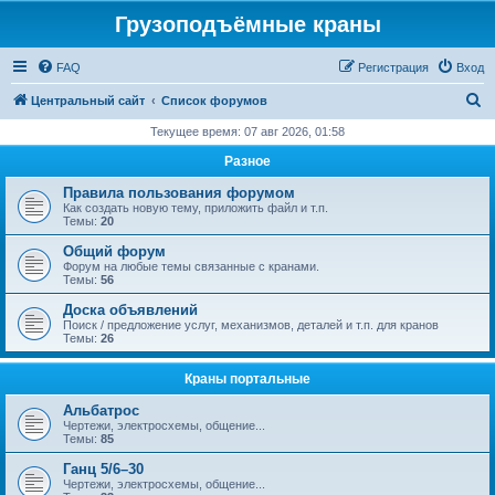
Грузоподъёмные краны
FAQ
Регистрация
Вход
П
Центральный сайт
Список форумов
о
Текущее время: 07 авг 2026, 01:58
и
Разное
с
Правила пользования форумом
к
Как создать новую тему, приложить файл и т.п.
Темы:
20
Общий форум
Форум на любые темы связанные с кранами.
Темы:
56
Доска объявлений
Поиск / предложение услуг, механизмов, деталей и т.п. для кранов
Темы:
26
Краны портальные
Альбатрос
Чертежи, электросхемы, общение...
Темы:
85
Ганц 5/6–30
Чертежи, электросхемы, общение...