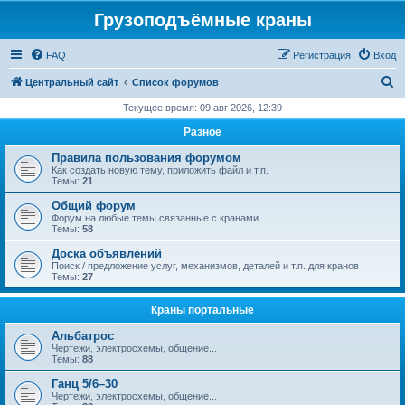
Грузоподъёмные краны
FAQ
Регистрация
Вход
П
Центральный сайт
Список форумов
о
Текущее время: 09 авг 2026, 12:39
и
Разное
с
Правила пользования форумом
к
Как создать новую тему, приложить файл и т.п.
Темы:
21
Общий форум
Форум на любые темы связанные с кранами.
Темы:
58
Доска объявлений
Поиск / предложение услуг, механизмов, деталей и т.п. для кранов
Темы:
27
Краны портальные
Альбатрос
Чертежи, электросхемы, общение...
Темы:
88
Ганц 5/6–30
Чертежи, электросхемы, общение...