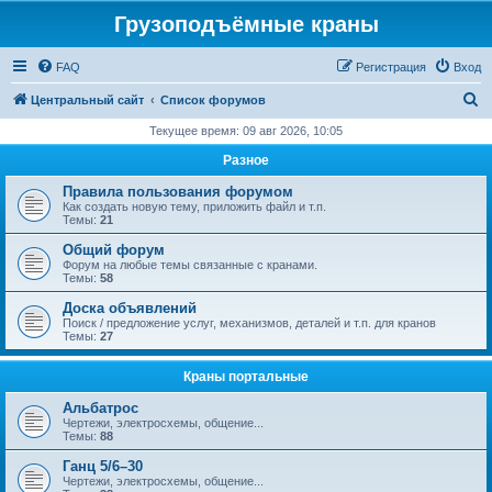
Грузоподъёмные краны
FAQ
Регистрация
Вход
П
Центральный сайт
Список форумов
о
Текущее время: 09 авг 2026, 10:05
и
Разное
с
Правила пользования форумом
к
Как создать новую тему, приложить файл и т.п.
Темы:
21
Общий форум
Форум на любые темы связанные с кранами.
Темы:
58
Доска объявлений
Поиск / предложение услуг, механизмов, деталей и т.п. для кранов
Темы:
27
Краны портальные
Альбатрос
Чертежи, электросхемы, общение...
Темы:
88
Ганц 5/6–30
Чертежи, электросхемы, общение...