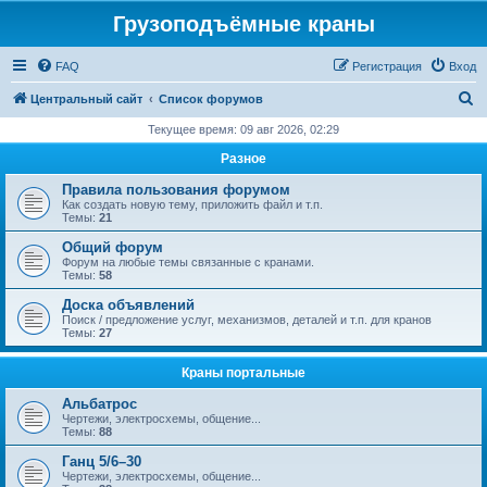
Грузоподъёмные краны
FAQ
Регистрация
Вход
П
Центральный сайт
Список форумов
о
Текущее время: 09 авг 2026, 02:29
и
Разное
с
Правила пользования форумом
к
Как создать новую тему, приложить файл и т.п.
Темы:
21
Общий форум
Форум на любые темы связанные с кранами.
Темы:
58
Доска объявлений
Поиск / предложение услуг, механизмов, деталей и т.п. для кранов
Темы:
27
Краны портальные
Альбатрос
Чертежи, электросхемы, общение...
Темы:
88
Ганц 5/6–30
Чертежи, электросхемы, общение...