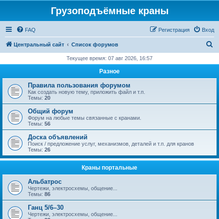
Грузоподъёмные краны
FAQ
Регистрация
Вход
П
Центральный сайт
Список форумов
о
Текущее время: 07 авг 2026, 16:57
и
Разное
с
Правила пользования форумом
к
Как создать новую тему, приложить файл и т.п.
Темы:
20
Общий форум
Форум на любые темы связанные с кранами.
Темы:
56
Доска объявлений
Поиск / предложение услуг, механизмов, деталей и т.п. для кранов
Темы:
26
Краны портальные
Альбатрос
Чертежи, электросхемы, общение...
Темы:
86
Ганц 5/6–30
Чертежи, электросхемы, общение...