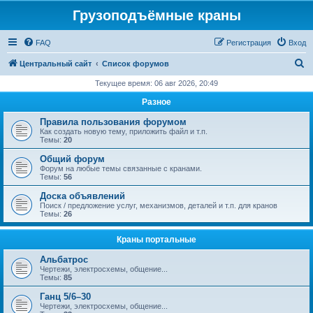
Грузоподъёмные краны
FAQ
Регистрация
Вход
П
Центральный сайт
Список форумов
о
Текущее время: 06 авг 2026, 20:49
и
Разное
с
Правила пользования форумом
к
Как создать новую тему, приложить файл и т.п.
Темы:
20
Общий форум
Форум на любые темы связанные с кранами.
Темы:
56
Доска объявлений
Поиск / предложение услуг, механизмов, деталей и т.п. для кранов
Темы:
26
Краны портальные
Альбатрос
Чертежи, электросхемы, общение...
Темы:
85
Ганц 5/6–30
Чертежи, электросхемы, общение...