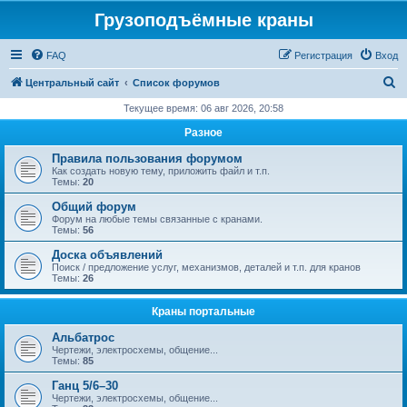
Грузоподъёмные краны
FAQ
Регистрация
Вход
П
Центральный сайт
Список форумов
о
Текущее время: 06 авг 2026, 20:58
и
Разное
с
Правила пользования форумом
к
Как создать новую тему, приложить файл и т.п.
Темы:
20
Общий форум
Форум на любые темы связанные с кранами.
Темы:
56
Доска объявлений
Поиск / предложение услуг, механизмов, деталей и т.п. для кранов
Темы:
26
Краны портальные
Альбатрос
Чертежи, электросхемы, общение...
Темы:
85
Ганц 5/6–30
Чертежи, электросхемы, общение...