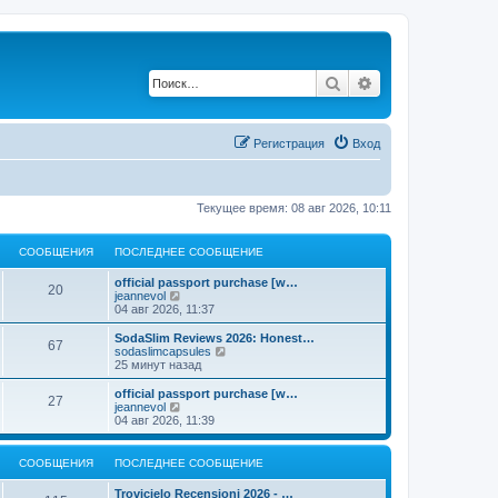
Поиск
Расширенный по
Регистрация
Вход
Текущее время: 08 авг 2026, 10:11
СООБЩЕНИЯ
ПОСЛЕДНЕЕ СООБЩЕНИЕ
official passport purchase [w…
20
П
jeannevol
е
04 авг 2026, 11:37
р
е
SodaSlim Reviews 2026: Honest…
67
й
П
sodaslimcapsules
т
е
25 минут назад
и
р
к
е
official passport purchase [w…
27
п
й
П
jeannevol
о
т
е
04 авг 2026, 11:39
с
и
р
л
к
е
е
п
й
СООБЩЕНИЯ
ПОСЛЕДНЕЕ СООБЩЕНИЕ
д
о
т
н
с
и
Trovicielo Recensioni 2026 - …
е
л