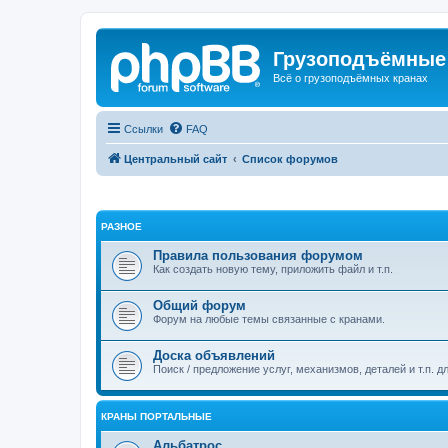
Грузоподъёмные
Всё о грузоподъёмных кранах
Ссылки
FAQ
Центральный сайт
Список форумов
РАЗНОЕ
Правила пользования форумом
Как создать новую тему, приложить файл и т.п.
Общий форум
Форум на любые темы связанные с кранами.
Доска объявлений
Поиск / предложение услуг, механизмов, деталей и т.п. д
КРАНЫ ПОРТАЛЬНЫЕ
Альбатрос