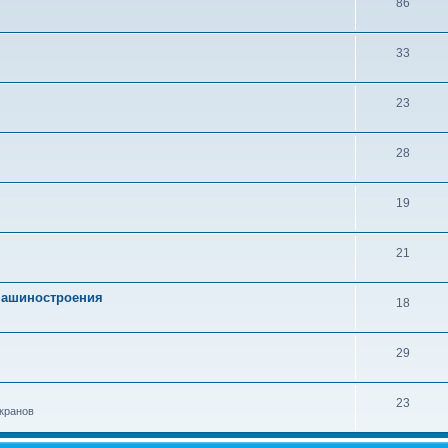
86
33
23
28
19
21
 машиностроения
18
29
23
кранов