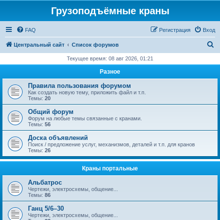
Грузоподъёмные краны
FAQ
Регистрация
Вход
П
Центральный сайт
Список форумов
о
Текущее время: 08 авг 2026, 01:21
и
Разное
с
Правила пользования форумом
к
Как создать новую тему, приложить файл и т.п.
Темы:
20
Общий форум
Форум на любые темы связанные с кранами.
Темы:
56
Доска объявлений
Поиск / предложение услуг, механизмов, деталей и т.п. для кранов
Темы:
26
Краны портальные
Альбатрос
Чертежи, электросхемы, общение...
Темы:
86
Ганц 5/6–30
Чертежи, электросхемы, общение...