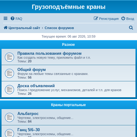
Грузоподъёмные краны
FAQ
Регистрация
Вход
П
Центральный сайт
Список форумов
о
Текущее время: 06 авг 2026, 10:59
и
Разное
с
Правила пользования форумом
к
Как создать новую тему, приложить файл и т.п.
Темы:
20
Общий форум
Форум на любые темы связанные с кранами.
Темы:
56
Доска объявлений
Поиск / предложение услуг, механизмов, деталей и т.п. для кранов
Темы:
26
Краны портальные
Альбатрос
Чертежи, электросхемы, общение...
Темы:
84
Ганц 5/6–30
Чертежи, электросхемы, общение...