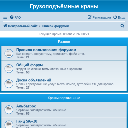
Грузоподъёмные краны
FAQ
Регистрация
Вход
П
Центральный сайт
Список форумов
о
Текущее время: 09 авг 2026, 00:21
и
Разное
с
Правила пользования форумом
к
Как создать новую тему, приложить файл и т.п.
Темы:
21
Общий форум
Форум на любые темы связанные с кранами.
Темы:
58
Доска объявлений
Поиск / предложение услуг, механизмов, деталей и т.п. для кранов
Темы:
27
Краны портальные
Альбатрос
Чертежи, электросхемы, общение...
Темы:
88
Ганц 5/6–30
Чертежи, электросхемы, общение...