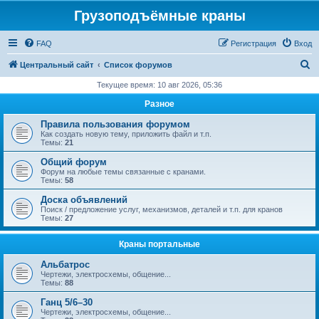
Грузоподъёмные краны
FAQ
Регистрация
Вход
П
Центральный сайт
Список форумов
о
Текущее время: 10 авг 2026, 05:36
и
Разное
с
Правила пользования форумом
к
Как создать новую тему, приложить файл и т.п.
Темы:
21
Общий форум
Форум на любые темы связанные с кранами.
Темы:
58
Доска объявлений
Поиск / предложение услуг, механизмов, деталей и т.п. для кранов
Темы:
27
Краны портальные
Альбатрос
Чертежи, электросхемы, общение...
Темы:
88
Ганц 5/6–30
Чертежи, электросхемы, общение...