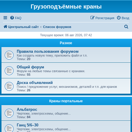
Грузоподъёмные краны
FAQ
Регистрация
Вход
П
Центральный сайт
Список форумов
о
Текущее время: 06 авг 2026, 07:42
и
Разное
с
Правила пользования форумом
к
Как создать новую тему, приложить файл и т.п.
Темы:
20
Общий форум
Форум на любые темы связанные с кранами.
Темы:
55
Доска объявлений
Поиск / предложение услуг, механизмов, деталей и т.п. для кранов
Темы:
26
Краны портальные
Альбатрос
Чертежи, электросхемы, общение...
Темы:
84
Ганц 5/6–30
Чертежи, электросхемы, общение...