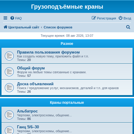
Грузоподъёмные краны
FAQ
Регистрация
Вход
П
Центральный сайт
Список форумов
о
Текущее время: 08 авг 2026, 13:07
и
Разное
с
Правила пользования форумом
к
Как создать новую тему, приложить файл и т.п.
Темы:
20
Общий форум
Форум на любые темы связанные с кранами.
Темы:
57
Доска объявлений
Поиск / предложение услуг, механизмов, деталей и т.п. для кранов
Темы:
26
Краны портальные
Альбатрос
Чертежи, электросхемы, общение...
Темы:
86
Ганц 5/6–30
Чертежи, электросхемы, общение...