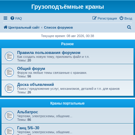
Грузоподъёмные краны
FAQ
Регистрация
Вход
П
Центральный сайт
Список форумов
о
Текущее время: 08 авг 2026, 00:38
и
Разное
с
Правила пользования форумом
к
Как создать новую тему, приложить файл и т.п.
Темы:
20
Общий форум
Форум на любые темы связанные с кранами.
Темы:
56
Доска объявлений
Поиск / предложение услуг, механизмов, деталей и т.п. для кранов
Темы:
26
Краны портальные
Альбатрос
Чертежи, электросхемы, общение...
Темы:
86
Ганц 5/6–30
Чертежи, электросхемы, общение...