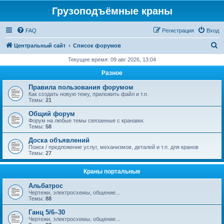
Грузоподъёмные краны
FAQ
Регистрация
Вход
П
Центральный сайт
Список форумов
о
Текущее время: 09 авг 2026, 13:04
и
Разное
с
Правила пользования форумом
к
Как создать новую тему, приложить файл и т.п.
Темы:
21
Общий форум
Форум на любые темы связанные с кранами.
Темы:
58
Доска объявлений
Поиск / предложение услуг, механизмов, деталей и т.п. для кранов
Темы:
27
Краны портальные
Альбатрос
Чертежи, электросхемы, общение...
Темы:
88
Ганц 5/6–30
Чертежи, электросхемы, общение...