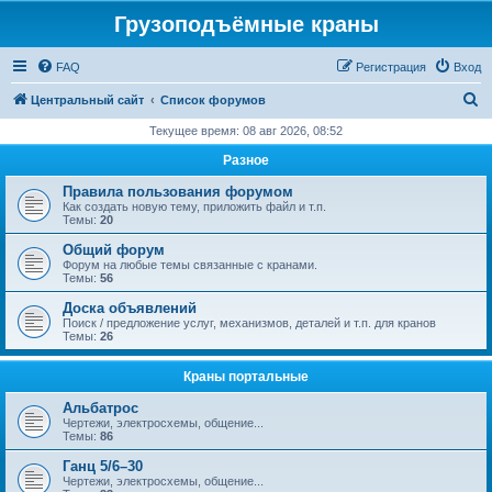
Грузоподъёмные краны
FAQ
Регистрация
Вход
П
Центральный сайт
Список форумов
о
Текущее время: 08 авг 2026, 08:52
и
Разное
с
Правила пользования форумом
к
Как создать новую тему, приложить файл и т.п.
Темы:
20
Общий форум
Форум на любые темы связанные с кранами.
Темы:
56
Доска объявлений
Поиск / предложение услуг, механизмов, деталей и т.п. для кранов
Темы:
26
Краны портальные
Альбатрос
Чертежи, электросхемы, общение...
Темы:
86
Ганц 5/6–30
Чертежи, электросхемы, общение...