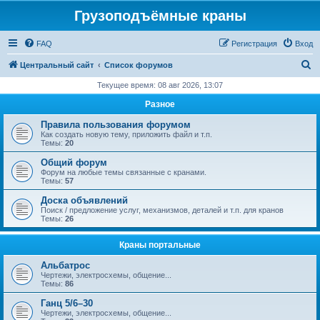
Грузоподъёмные краны
FAQ
Регистрация
Вход
П
Центральный сайт
Список форумов
о
Текущее время: 08 авг 2026, 13:07
и
Разное
с
Правила пользования форумом
к
Как создать новую тему, приложить файл и т.п.
Темы:
20
Общий форум
Форум на любые темы связанные с кранами.
Темы:
57
Доска объявлений
Поиск / предложение услуг, механизмов, деталей и т.п. для кранов
Темы:
26
Краны портальные
Альбатрос
Чертежи, электросхемы, общение...
Темы:
86
Ганц 5/6–30
Чертежи, электросхемы, общение...