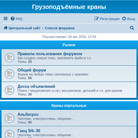
Грузоподъёмные краны
FAQ
Регистрация
Вход
П
Центральный сайт
Список форумов
о
Текущее время: 06 авг 2026, 15:59
и
Разное
с
Правила пользования форумом
к
Как создать новую тему, приложить файл и т.п.
Темы:
20
Общий форум
Форум на любые темы связанные с кранами.
Темы:
56
Доска объявлений
Поиск / предложение услуг, механизмов, деталей и т.п. для кранов
Темы:
26
Краны портальные
Альбатрос
Чертежи, электросхемы, общение...
Темы:
85
Ганц 5/6–30
Чертежи, электросхемы, общение...