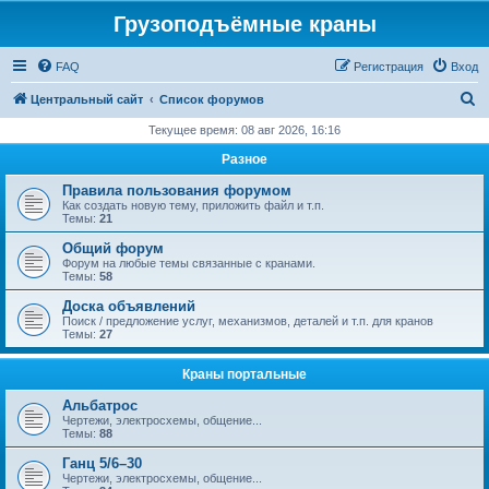
Грузоподъёмные краны
FAQ
Регистрация
Вход
П
Центральный сайт
Список форумов
о
Текущее время: 08 авг 2026, 16:16
и
Разное
с
Правила пользования форумом
к
Как создать новую тему, приложить файл и т.п.
Темы:
21
Общий форум
Форум на любые темы связанные с кранами.
Темы:
58
Доска объявлений
Поиск / предложение услуг, механизмов, деталей и т.п. для кранов
Темы:
27
Краны портальные
Альбатрос
Чертежи, электросхемы, общение...
Темы:
88
Ганц 5/6–30
Чертежи, электросхемы, общение...