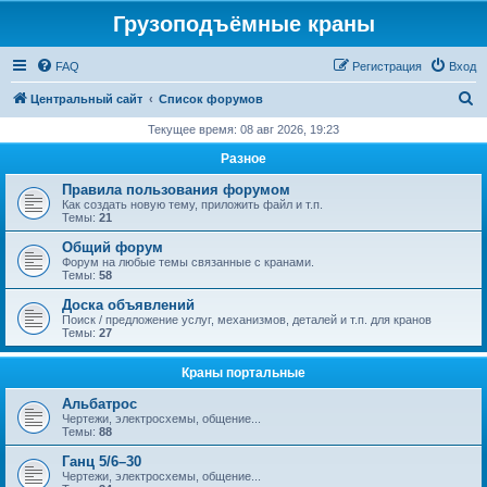
Грузоподъёмные краны
FAQ
Регистрация
Вход
П
Центральный сайт
Список форумов
о
Текущее время: 08 авг 2026, 19:23
и
Разное
с
Правила пользования форумом
к
Как создать новую тему, приложить файл и т.п.
Темы:
21
Общий форум
Форум на любые темы связанные с кранами.
Темы:
58
Доска объявлений
Поиск / предложение услуг, механизмов, деталей и т.п. для кранов
Темы:
27
Краны портальные
Альбатрос
Чертежи, электросхемы, общение...
Темы:
88
Ганц 5/6–30
Чертежи, электросхемы, общение...