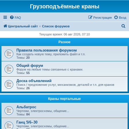
Грузоподъёмные краны
FAQ
Регистрация
Вход
П
Центральный сайт
Список форумов
о
Текущее время: 06 авг 2026, 07:10
и
Разное
с
Правила пользования форумом
к
Как создать новую тему, приложить файл и т.п.
Темы:
20
Общий форум
Форум на любые темы связанные с кранами.
Темы:
55
Доска объявлений
Поиск / предложение услуг, механизмов, деталей и т.п. для кранов
Темы:
26
Краны портальные
Альбатрос
Чертежи, электросхемы, общение...
Темы:
84
Ганц 5/6–30
Чертежи, электросхемы, общение...