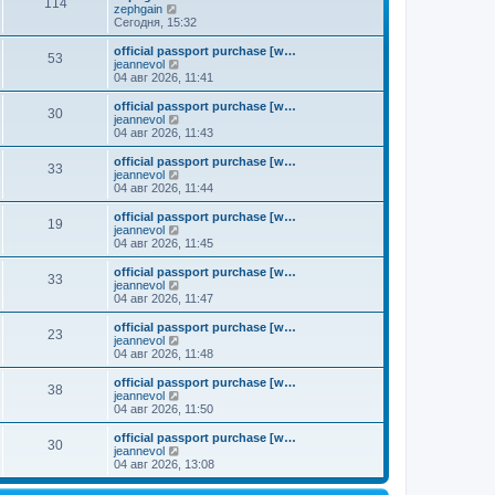
к
114
П
zephgain
м
е
п
е
Сегодня, 15:32
у
д
о
р
с
н
с
е
о
official passport purchase [w…
е
л
53
й
о
П
jeannevol
м
е
т
б
е
04 авг 2026, 11:41
у
д
и
щ
р
с
н
к
е
е
о
official passport purchase [w…
е
30
п
н
й
П
о
jeannevol
м
о
и
т
е
б
04 авг 2026, 11:43
у
с
ю
и
р
щ
с
л
к
е
е
о
official passport purchase [w…
е
33
п
й
н
о
П
jeannevol
д
о
т
и
б
е
04 авг 2026, 11:44
н
с
и
ю
щ
р
е
л
к
е
е
official passport purchase [w…
м
е
19
п
н
й
П
jeannevol
у
д
о
и
т
е
04 авг 2026, 11:45
с
н
с
ю
и
р
о
е
л
к
е
official passport purchase [w…
о
м
е
33
п
й
П
jeannevol
б
у
д
о
т
е
04 авг 2026, 11:47
щ
с
н
с
и
р
е
о
е
л
к
е
н
official passport purchase [w…
о
м
е
23
п
й
и
П
jeannevol
б
у
д
о
т
ю
е
04 авг 2026, 11:48
щ
с
н
с
и
р
е
о
е
л
к
е
н
official passport purchase [w…
о
м
е
38
п
й
и
П
jeannevol
б
у
д
о
т
ю
е
04 авг 2026, 11:50
щ
с
н
с
и
р
е
о
е
л
к
е
н
official passport purchase [w…
о
м
е
30
п
й
и
П
jeannevol
б
у
д
о
т
ю
е
04 авг 2026, 13:08
щ
с
н
с
и
р
е
о
е
л
к
е
н
о