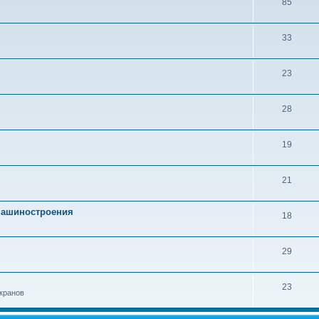
85
33
23
28
19
21
 машиностроения
18
29
23
кранов