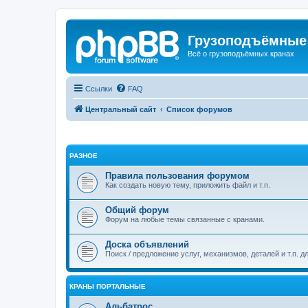
Грузоподъёмные
Всё о грузоподъёмных кранах
Ссылки
FAQ
Центральный сайт
Список форумов
РАЗНОЕ
Правила пользования форумом
Как создать новую тему, приложить файл и т.п.
Общий форум
Форум на любые темы связанные с кранами.
Доска объявлений
Поиск / предложение услуг, механизмов, деталей и т.п. д
КРАНЫ ПОРТАЛЬНЫЕ
Альбатрос