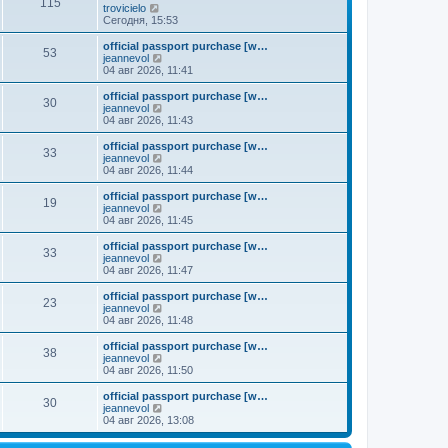
к
115
П
trovicielo
м
е
п
е
Сегодня, 15:53
у
д
о
р
с
н
с
е
о
official passport purchase [w…
е
л
53
й
о
П
jeannevol
м
е
т
б
е
04 авг 2026, 11:41
у
д
и
щ
р
с
н
к
е
е
о
official passport purchase [w…
е
30
п
н
й
П
о
jeannevol
м
о
и
т
е
б
04 авг 2026, 11:43
у
с
ю
и
р
щ
с
л
к
е
е
о
official passport purchase [w…
е
33
п
й
н
о
П
jeannevol
д
о
т
и
б
е
04 авг 2026, 11:44
н
с
и
ю
щ
р
е
л
к
е
е
official passport purchase [w…
м
е
19
п
н
й
П
jeannevol
у
д
о
и
т
е
04 авг 2026, 11:45
с
н
с
ю
и
р
о
е
л
к
е
official passport purchase [w…
о
м
е
33
п
й
П
jeannevol
б
у
д
о
т
е
04 авг 2026, 11:47
щ
с
н
с
и
р
е
о
е
л
к
е
н
official passport purchase [w…
о
м
е
23
п
й
и
П
jeannevol
б
у
д
о
т
ю
е
04 авг 2026, 11:48
щ
с
н
с
и
р
е
о
е
л
к
е
н
official passport purchase [w…
о
м
е
38
п
й
и
П
jeannevol
б
у
д
о
т
ю
е
04 авг 2026, 11:50
щ
с
н
с
и
р
е
о
е
л
к
е
н
official passport purchase [w…
о
м
е
30
п
й
и
П
jeannevol
б
у
д
о
т
ю
е
04 авг 2026, 13:08
щ
с
н
с
и
р
е
о
е
л
к
е
н
о