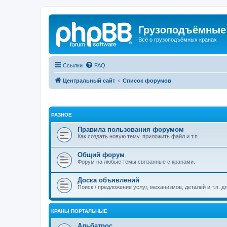
Грузоподъёмные
Всё о грузоподъёмных кранах
Ссылки
FAQ
Центральный сайт
Список форумов
РАЗНОЕ
Правила пользования форумом
Как создать новую тему, приложить файл и т.п.
Общий форум
Форум на любые темы связанные с кранами.
Доска объявлений
Поиск / предложение услуг, механизмов, деталей и т.п. д
КРАНЫ ПОРТАЛЬНЫЕ
Альбатрос