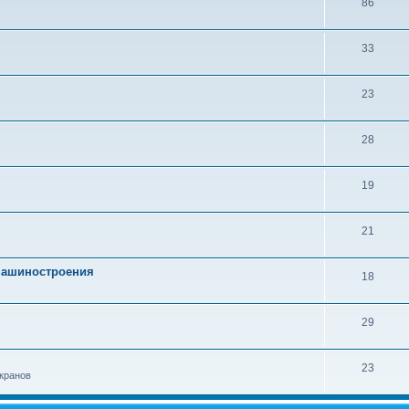
86
33
23
28
19
21
 машиностроения
18
29
23
кранов