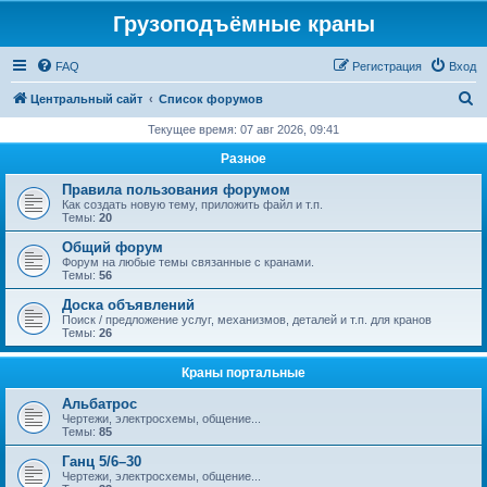
Грузоподъёмные краны
FAQ
Регистрация
Вход
П
Центральный сайт
Список форумов
о
Текущее время: 07 авг 2026, 09:41
и
Разное
с
Правила пользования форумом
к
Как создать новую тему, приложить файл и т.п.
Темы:
20
Общий форум
Форум на любые темы связанные с кранами.
Темы:
56
Доска объявлений
Поиск / предложение услуг, механизмов, деталей и т.п. для кранов
Темы:
26
Краны портальные
Альбатрос
Чертежи, электросхемы, общение...
Темы:
85
Ганц 5/6–30
Чертежи, электросхемы, общение...