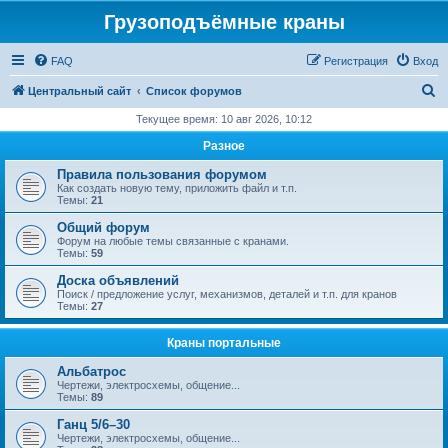
Грузоподъёмные краны
FAQ
Регистрация
Вход
П
Центральный сайт
Список форумов
о
Текущее время: 10 авг 2026, 10:12
и
Разное
с
Правила пользования форумом
к
Как создать новую тему, приложить файл и т.п.
Темы:
21
Общий форум
Форум на любые темы связанные с кранами.
Темы:
59
Доска объявлений
Поиск / предложение услуг, механизмов, деталей и т.п. для кранов
Темы:
27
Краны портальные
Альбатрос
Чертежи, электросхемы, общение...
Темы:
89
Ганц 5/6–30
Чертежи, электросхемы, общение...