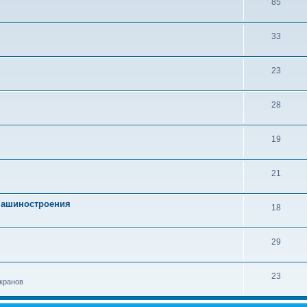
85
33
23
28
19
21
 машиностроения
18
29
23
кранов