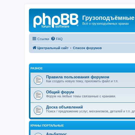
Грузоподъёмные
Всё о грузоподъёмных кранах
Ссылки
FAQ
Центральный сайт
Список форумов
РАЗНОЕ
Правила пользования форумом
Как создать новую тему, приложить файл и т.п.
Общий форум
Форум на любые темы связанные с кранами.
Доска объявлений
Поиск / предложение услуг, механизмов, деталей и т.п. д
КРАНЫ ПОРТАЛЬНЫЕ
Альбатрос