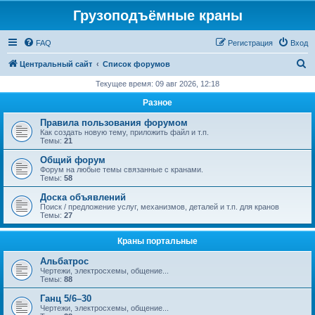
Грузоподъёмные краны
FAQ
Регистрация
Вход
П
Центральный сайт
Список форумов
о
Текущее время: 09 авг 2026, 12:18
и
Разное
с
Правила пользования форумом
к
Как создать новую тему, приложить файл и т.п.
Темы:
21
Общий форум
Форум на любые темы связанные с кранами.
Темы:
58
Доска объявлений
Поиск / предложение услуг, механизмов, деталей и т.п. для кранов
Темы:
27
Краны портальные
Альбатрос
Чертежи, электросхемы, общение...
Темы:
88
Ганц 5/6–30
Чертежи, электросхемы, общение...