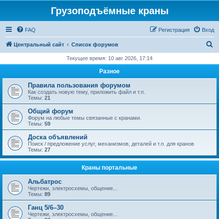
Грузоподъёмные краны
FAQ
Регистрация
Вход
П
Центральный сайт
Список форумов
о
Текущее время: 10 авг 2026, 17:14
и
Разное
с
Правила пользования форумом
к
Как создать новую тему, приложить файл и т.п.
Темы:
21
Общий форум
Форум на любые темы связанные с кранами.
Темы:
59
Доска объявлений
Поиск / предложение услуг, механизмов, деталей и т.п. для кранов
Темы:
27
Краны портальные
Альбатрос
Чертежи, электросхемы, общение...
Темы:
89
Ганц 5/6–30
Чертежи, электросхемы, общение...