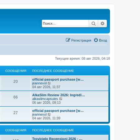
Поиск
Расширенный по
Регистрация
Вход
Текущее время: 08 авг 2026, 04:18
СООБЩЕНИЯ
ПОСЛЕДНЕЕ СООБЩЕНИЕ
official passport purchase [w…
20
П
jeannevol
е
04 авг 2026, 11:37
р
е
AlkaSlim Review 2026: Ingredi…
66
й
П
alkaslimcapsules
т
е
06 авг 2026, 09:13
и
р
к
е
official passport purchase [w…
27
п
й
П
jeannevol
о
т
е
04 авг 2026, 11:39
с
и
р
л
к
е
е
п
й
СООБЩЕНИЯ
ПОСЛЕДНЕЕ СООБЩЕНИЕ
д
о
т
н
с
и
Trovicielo Recensioni 2026 - …
е
л