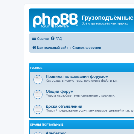
Грузоподъёмные
Всё о грузоподъёмных кранах
Ссылки
FAQ
Центральный сайт
Список форумов
РАЗНОЕ
Правила пользования форумом
Как создать новую тему, приложить файл и т.п.
Общий форум
Форум на любые темы связанные с кранами.
Доска объявлений
Поиск / предложение услуг, механизмов, деталей и т.п. д
КРАНЫ ПОРТАЛЬНЫЕ
Альбатрос