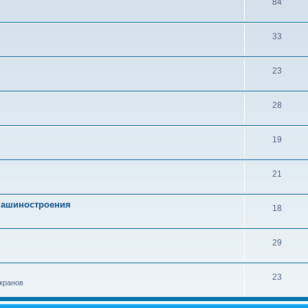
84
33
23
28
19
21
 машиностроения
18
29
23
кранов