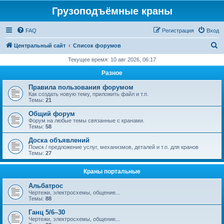
Грузоподъёмные краны
FAQ
Регистрация
Вход
П
Центральный сайт
Список форумов
о
Текущее время: 10 авг 2026, 06:17
и
Разное
с
Правила пользования форумом
к
Как создать новую тему, приложить файл и т.п.
Темы:
21
Общий форум
Форум на любые темы связанные с кранами.
Темы:
58
Доска объявлений
Поиск / предложение услуг, механизмов, деталей и т.п. для кранов
Темы:
27
Краны портальные
Альбатрос
Чертежи, электросхемы, общение...
Темы:
88
Ганц 5/6–30
Чертежи, электросхемы, общение...