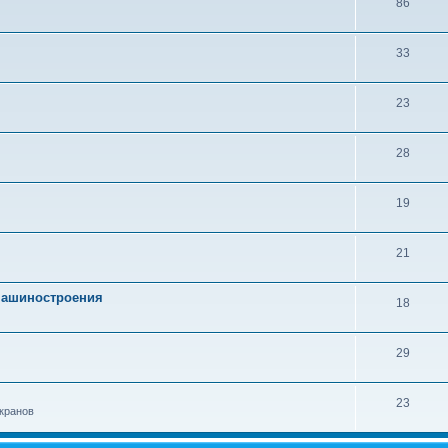
86
33
23
28
19
21
 машиностроения
18
29
23
кранов