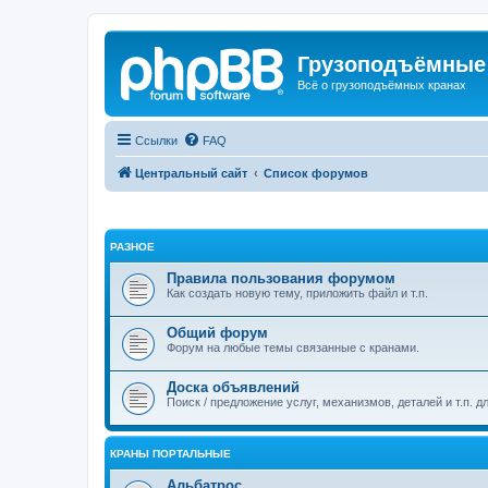
Грузоподъёмные
Всё о грузоподъёмных кранах
Ссылки
FAQ
Центральный сайт
Список форумов
РАЗНОЕ
Правила пользования форумом
Как создать новую тему, приложить файл и т.п.
Общий форум
Форум на любые темы связанные с кранами.
Доска объявлений
Поиск / предложение услуг, механизмов, деталей и т.п. д
КРАНЫ ПОРТАЛЬНЫЕ
Альбатрос