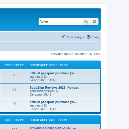
Поиск
Расширенный по
Регистрация
Вход
Текущее время: 08 авг 2026, 14:09
СООБЩЕНИЯ
ПОСЛЕДНЕЕ СООБЩЕНИЕ
official passport purchase [w…
20
П
jeannevol
е
04 авг 2026, 11:37
р
е
SodaSlim Reviews 2026: Honest…
67
й
П
sodaslimcapsules
т
е
Сегодня, 09:45
и
р
к
е
official passport purchase [w…
27
п
й
П
jeannevol
о
т
е
04 авг 2026, 11:39
с
и
р
л
к
е
е
п
й
СООБЩЕНИЯ
ПОСЛЕДНЕЕ СООБЩЕНИЕ
д
о
т
н
с
и
Trovicielo Recensioni 2026 - …
е
л