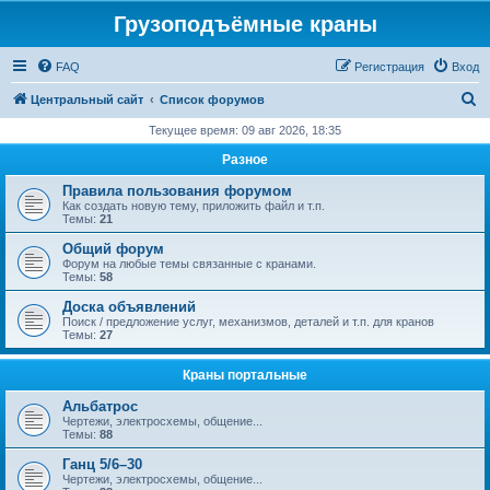
Грузоподъёмные краны
FAQ
Регистрация
Вход
П
Центральный сайт
Список форумов
о
Текущее время: 09 авг 2026, 18:35
и
Разное
с
Правила пользования форумом
к
Как создать новую тему, приложить файл и т.п.
Темы:
21
Общий форум
Форум на любые темы связанные с кранами.
Темы:
58
Доска объявлений
Поиск / предложение услуг, механизмов, деталей и т.п. для кранов
Темы:
27
Краны портальные
Альбатрос
Чертежи, электросхемы, общение...
Темы:
88
Ганц 5/6–30
Чертежи, электросхемы, общение...