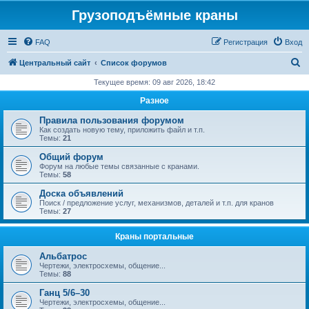
Грузоподъёмные краны
FAQ
Регистрация
Вход
П
Центральный сайт
Список форумов
о
Текущее время: 09 авг 2026, 18:42
и
Разное
с
Правила пользования форумом
к
Как создать новую тему, приложить файл и т.п.
Темы:
21
Общий форум
Форум на любые темы связанные с кранами.
Темы:
58
Доска объявлений
Поиск / предложение услуг, механизмов, деталей и т.п. для кранов
Темы:
27
Краны портальные
Альбатрос
Чертежи, электросхемы, общение...
Темы:
88
Ганц 5/6–30
Чертежи, электросхемы, общение...