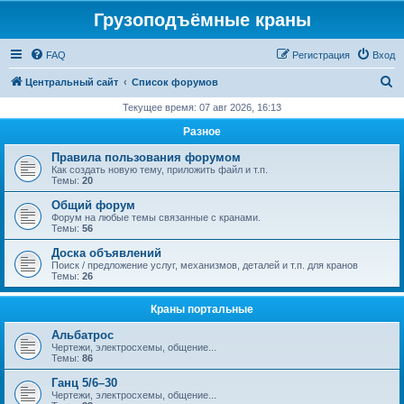
Грузоподъёмные краны
FAQ
Регистрация
Вход
П
Центральный сайт
Список форумов
о
Текущее время: 07 авг 2026, 16:13
и
Разное
с
Правила пользования форумом
к
Как создать новую тему, приложить файл и т.п.
Темы:
20
Общий форум
Форум на любые темы связанные с кранами.
Темы:
56
Доска объявлений
Поиск / предложение услуг, механизмов, деталей и т.п. для кранов
Темы:
26
Краны портальные
Альбатрос
Чертежи, электросхемы, общение...
Темы:
86
Ганц 5/6–30
Чертежи, электросхемы, общение...