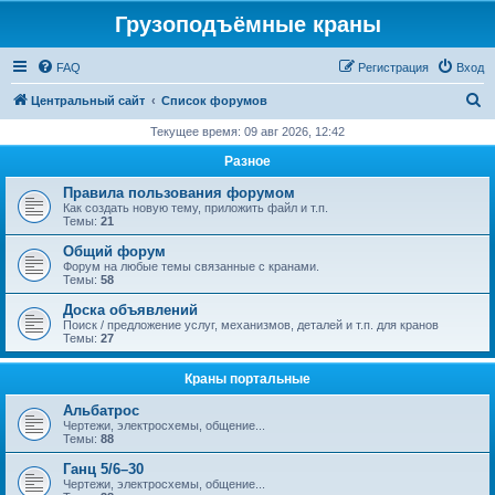
Грузоподъёмные краны
FAQ
Регистрация
Вход
П
Центральный сайт
Список форумов
о
Текущее время: 09 авг 2026, 12:42
и
Разное
с
Правила пользования форумом
к
Как создать новую тему, приложить файл и т.п.
Темы:
21
Общий форум
Форум на любые темы связанные с кранами.
Темы:
58
Доска объявлений
Поиск / предложение услуг, механизмов, деталей и т.п. для кранов
Темы:
27
Краны портальные
Альбатрос
Чертежи, электросхемы, общение...
Темы:
88
Ганц 5/6–30
Чертежи, электросхемы, общение...